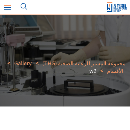
Ski
t
conten
>
>
مجموعة التيسير للرعاية الصحية (THG)
Gallery
>
الأقسام
w2